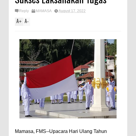
Reply
MAMASA
August 17, 2022
A
A
+
-
Mamasa, FMS--Upacara Hari Ulang Tahun