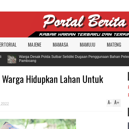
ERTORIAL
MAJENE
MAMASA
MAMUJU
MATENG
Warga Desak Polda Sulbar Selidiki Dugaan Penggunaan Bahan Peledak
Pamboang
 Warga Hidupkan Lahan Untuk
A
A
-
+
, 2022