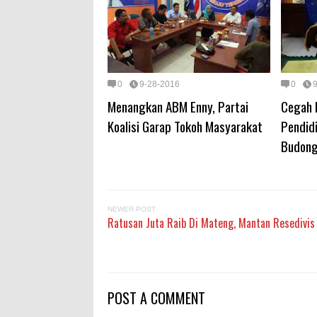
0
9-28-2016
0
Menangkan ABM Enny, Partai
Cegah 
Koalisi Garap Tokoh Masyarakat
Pendid
Budong
NEWER POST
Ratusan Juta Raib Di Mateng, Mantan Resedivis
POST A COMMENT