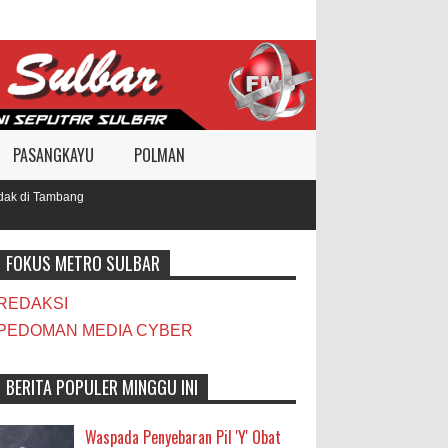
PASANGKAYU
POLMAN
 di Tambang
FOKUS METRO SULBAR
REDAKSI
PEDOMAN MEDIA CYBER
BERITA POPULER MINGGU INI
Waspada Penyebaran Pil 'Y' Obat