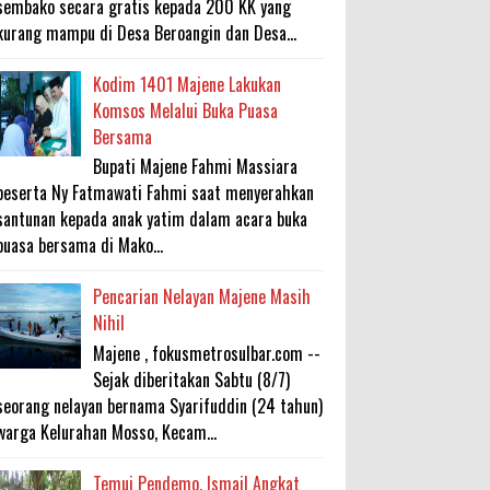
sembako secara gratis kepada 200 KK yang
kurang mampu di Desa Beroangin dan Desa...
Kodim 1401 Majene Lakukan
Komsos Melalui Buka Puasa
Bersama
Bupati Majene Fahmi Massiara
beserta Ny Fatmawati Fahmi saat menyerahkan
santunan kepada anak yatim dalam acara buka
puasa bersama di Mako...
Pencarian Nelayan Majene Masih
Nihil
Majene , fokusmetrosulbar.com --
Sejak diberitakan Sabtu (8/7)
seorang nelayan bernama Syarifuddin (24 tahun)
warga Kelurahan Mosso, Kecam...
Temui Pendemo, Ismail Angkat