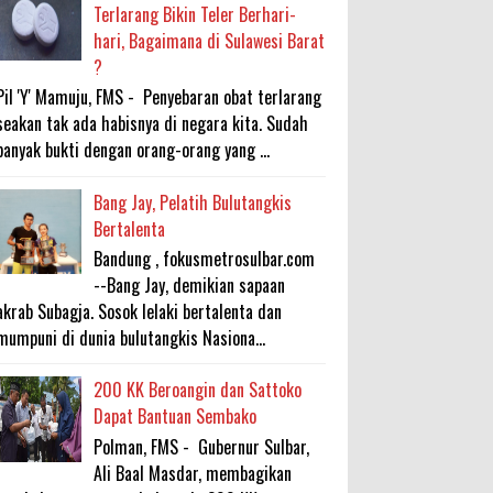
Terlarang Bikin Teler Berhari-
hari, Bagaimana di Sulawesi Barat
?
Pil 'Y' Mamuju, FMS - Penyebaran obat terlarang
seakan tak ada habisnya di negara kita. Sudah
banyak bukti dengan orang-orang yang ...
Bang Jay, Pelatih Bulutangkis
Bertalenta
Bandung , fokusmetrosulbar.com
--Bang Jay, demikian sapaan
akrab Subagja. Sosok lelaki bertalenta dan
mumpuni di dunia bulutangkis Nasiona...
200 KK Beroangin dan Sattoko
Dapat Bantuan Sembako
Polman, FMS - Gubernur Sulbar,
Ali Baal Masdar, membagikan