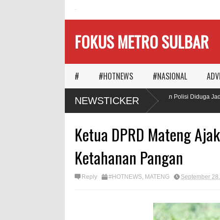
HOME
FOKUS METRO SULBAR
#
#HOTNEWS
#NASIONAL
ADV
 Pamboang Ditengarai Gunakan BBM Subsidi, Oknum TNI dan Polisi Diduga Jadi
NEWSTICKER
Ketua DPRD Mateng Ajak
Ketahanan Pangan
Reply
#HOTNEWS
,
MATENG
September 28