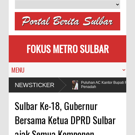
FOKUS METRO SULBAR
MAPIA Ajak Calon Pengantin
Puluhan AC Kantor Bupati Polman 
NEWSTICKER
Tanam Pohon
Penadah
ugaan Penggunaan Bahan Peledak di Tambang
Sulbar Ke-18, Gubernur
Bersama Ketua DPRD Sulbar
ajak Semua Komponen