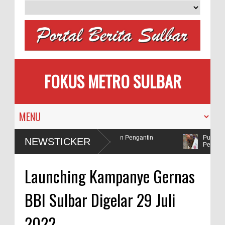
FOKUS METRO SULBAR
Memilih
MAPIA Ajak Calon Pengantin
Puluhan A
NEWSTICKER
Tanam Pohon
Penadah
olda Sulbar Selidiki Dugaan Penggunaan Bahan Peledak di Tambang
Launching Kampanye Gernas
BBI Sulbar Digelar 29 Juli
2022