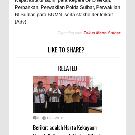
Rapat turut dihadiri, para Kepala OPD terkait,
Perbankan, Perwakilan Polda Sulbar, Perwakilan
BI Sulbar, para BUMN, serta stakholder terkait.
(Adv)
Diposting oleh
Fokus Metro Sulbar
LIKE TO SHARE?
RELATED
0
11-8-2016
Berikut adalah Harta Kekayaan