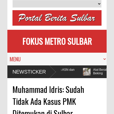
FOKUS METRO SULBAR
Kantor Bupati Polman Raib, Polisi Ringkus ASN dan
Alat Berat Tamb
NEWSTICKER
Beking
Muhammad Idris: Sudah
Tidak Ada Kasus PMK
Ditemukan di Sulbar