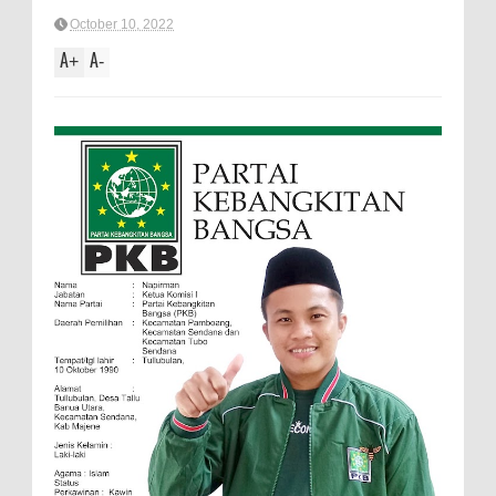
October 10, 2022
A
A
+
-