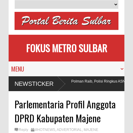
FOKUS METRO SULBAR
Puluhan AC Kantor Bupati Polman Raib, Polisi Ringkus ASN dan
NEWSTICKER
Penadah
ak di Tambang
Parlementaria Profil Anggota
DPRD Kabupaten Majene
Reply
#HOTNEWS
,
ADVERTORIAL
,
MAJENE