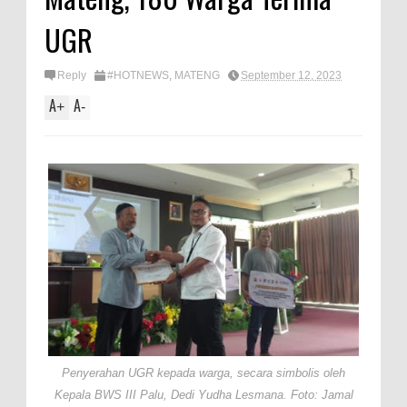
UGR
Reply
#HOTNEWS
,
MATENG
September 12, 2023
A
A
+
-
Penyerahan UGR kepada warga, secara simbolis oleh
Kepala BWS III Palu, Dedi Yudha Lesmana. Foto: Jamal