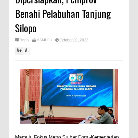
Benahi Pelabuhan Tanjung
Silopo
Reply
MAMUJU
October 01, 2023
A
A
+
-
Mamuju,Fokus Metro Sulbar.Com -Kementerian