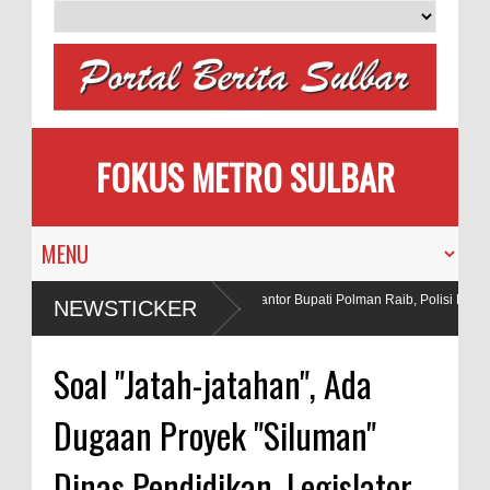
FOKUS METRO SULBAR
engantin
Puluhan AC Kantor Bupati Polman Raib, Polisi Ringku
NEWSTICKER
Penadah
ahan Peledak di Tambang
Soal "Jatah-jatahan", Ada
Dugaan Proyek "Siluman"
Dinas Pendidikan, Legislator