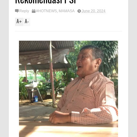
Reply
#HOTNEWS
,
MAMASA
June 20, 2024
A
A
+
-