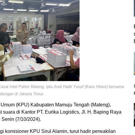
sat Intel Polres Mateng, Iptu Andi Hadir Yusuf (Kaos Hitam) bersama
bongan di Jakarta Timur.
 Umum (KPU) Kabupaten Mamuju Tengah (Mateng),
suara di Kantor PT. Eurika Logistics, Jl. H. Baping Raya
 Senin (7/10/2024).
 komisioner KPU Sirul Alamin, turut hadir perwakilan