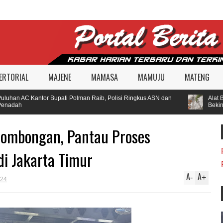
ERTORIAL
MAJENE
MAMASA
MAMUJU
MATENG
han AC Kantor Bupati Polman Raib, Polisi Ringkus ASN dan
Alat Ber
adah
Beking
ombongan, Pantau Proses
di Jakarta Timur
A
A
-
+
024