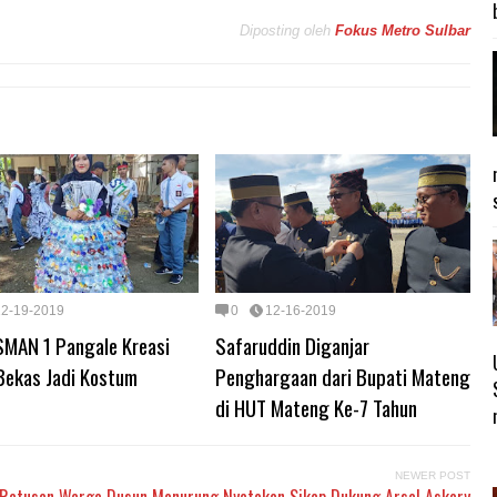
Diposting oleh
Fokus Metro Sulbar
12-19-2019
0
12-16-2019
SMAN 1 Pangale Kreasi
Safaruddin Diganjar
Bekas Jadi Kostum
Penghargaan dari Bupati Mateng
di HUT Mateng Ke-7 Tahun
NEWER POST
Ratusan Warga Dusun Manurung Nyatakan Sikap Dukung Arsal Askary