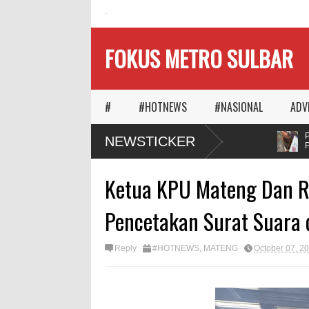
HOME
FOKUS METRO SULBAR
#
#HOTNEWS
#NASIONAL
ADV
aktu Memilih
MAPIA Ajak Calon Pengantin
Pulu
NEWSTICKER
gnya
Tanam Pohon
Pen
Ketua KPU Mateng Dan R
Pencetakan Surat Suara 
Reply
#HOTNEWS
,
MATENG
October 07, 2