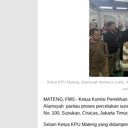
Ketua KPU Mateng, Alamsyah (berkaca mata), Ka
rom
MATENG, FMS - Ketua Komisi Pemilihan
Alamsyah pantau proses percetakan surat 
No. 100, Susukan, Ciracas, Jakarta Timur,
Selain Ketua KPU Mateng yang didampingi