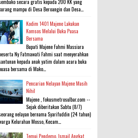
sembako secara gratis kepada 200 KK yang
kurang mampu di Desa Beroangin dan Desa...
Kodim 1401 Majene Lakukan
Komsos Melalui Buka Puasa
Bersama
Bupati Majene Fahmi Massiara
beserta Ny Fatmawati Fahmi saat menyerahkan
santunan kepada anak yatim dalam acara buka
puasa bersama di Mako...
Pencarian Nelayan Majene Masih
Nihil
Majene , fokusmetrosulbar.com --
Sejak diberitakan Sabtu (8/7)
seorang nelayan bernama Syarifuddin (24 tahun)
warga Kelurahan Mosso, Kecam...
Temui Pendemo, Ismail Angkat