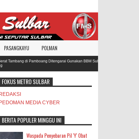
PASANGKAYU
POLMAN
at Tambang di Pamboang Ditengarai Gunakan BBM Subsidi, Oknum TNI dan Polisi 
FOKUS METRO SULBAR
REDAKSI
PEDOMAN MEDIA CYBER
BERITA POPULER MINGGU INI
Waspada Penyebaran Pil 'Y' Obat