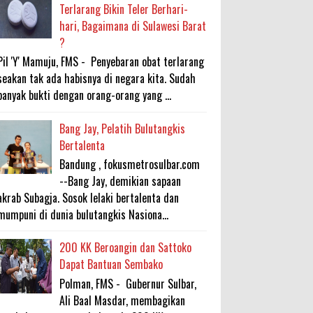
Terlarang Bikin Teler Berhari-
hari, Bagaimana di Sulawesi Barat
?
Pil 'Y' Mamuju, FMS - Penyebaran obat terlarang
seakan tak ada habisnya di negara kita. Sudah
banyak bukti dengan orang-orang yang ...
Bang Jay, Pelatih Bulutangkis
Bertalenta
Bandung , fokusmetrosulbar.com
--Bang Jay, demikian sapaan
akrab Subagja. Sosok lelaki bertalenta dan
mumpuni di dunia bulutangkis Nasiona...
200 KK Beroangin dan Sattoko
Dapat Bantuan Sembako
Polman, FMS - Gubernur Sulbar,
Ali Baal Masdar, membagikan