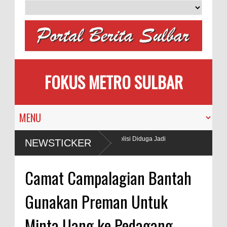
FOKUS METRO SULBAR
i Gunakan BBM Subsidi, Oknum TNI dan Polisi Diduga Jadi
NEWSTICKER
Camat Campalagian Bantah
Gunakan Preman Untuk
Minta Uang ke Pedagang