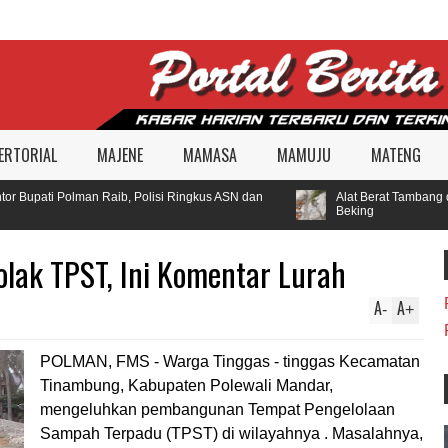
ERTORIAL
MAJENE
MAMASA
MAMUJU
MATENG
 Bupati Polman Raib, Polisi Ringkus ASN dan
Alat Berat Tambang di
Beking
olak TPST, Ini Komentar Lurah
A
A
-
+
POLMAN, FMS - Warga Tinggas - tinggas Kecamatan
Tinambung, Kabupaten Polewali Mandar,
mengeluhkan pembangunan Tempat Pengelolaan
Sampah Terpadu (TPST) di wilayahnya . Masalahnya,