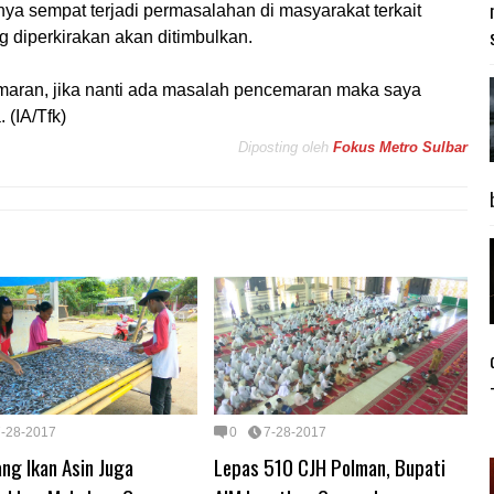
ya sempat terjadi permasalahan di masyarakat terkait
 diperkirakan akan ditimbulkan.
maran, jika nanti ada masalah pencemaran maka saya
 (IA/Tfk)
Diposting oleh
Fokus Metro Sulbar
7-28-2017
0
7-28-2017
ng Ikan Asin Juga
Lepas 510 CJH Polman, Bupati