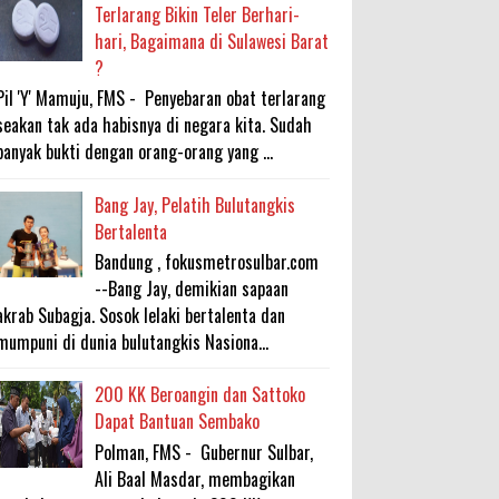
Terlarang Bikin Teler Berhari-
hari, Bagaimana di Sulawesi Barat
?
Pil 'Y' Mamuju, FMS - Penyebaran obat terlarang
seakan tak ada habisnya di negara kita. Sudah
banyak bukti dengan orang-orang yang ...
Bang Jay, Pelatih Bulutangkis
Bertalenta
Bandung , fokusmetrosulbar.com
--Bang Jay, demikian sapaan
akrab Subagja. Sosok lelaki bertalenta dan
mumpuni di dunia bulutangkis Nasiona...
200 KK Beroangin dan Sattoko
Dapat Bantuan Sembako
Polman, FMS - Gubernur Sulbar,
Ali Baal Masdar, membagikan