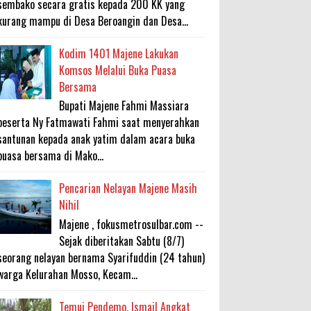
sembako secara gratis kepada 200 KK yang
kurang mampu di Desa Beroangin dan Desa...
Kodim 1401 Majene Lakukan
Komsos Melalui Buka Puasa
Bersama
Bupati Majene Fahmi Massiara
beserta Ny Fatmawati Fahmi saat menyerahkan
santunan kepada anak yatim dalam acara buka
puasa bersama di Mako...
Pencarian Nelayan Majene Masih
Nihil
Majene , fokusmetrosulbar.com --
Sejak diberitakan Sabtu (8/7)
seorang nelayan bernama Syarifuddin (24 tahun)
warga Kelurahan Mosso, Kecam...
Temui Pendemo, Ismail Angkat