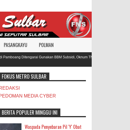
PASANGKAYU
POLMAN
 Pamboang Ditengarai Gunakan BBM Subsidi, Oknum TNI dan Polisi Diduga Jadi
FOKUS METRO SULBAR
REDAKSI
PEDOMAN MEDIA CYBER
BERITA POPULER MINGGU INI
Waspada Penyebaran Pil 'Y' Obat