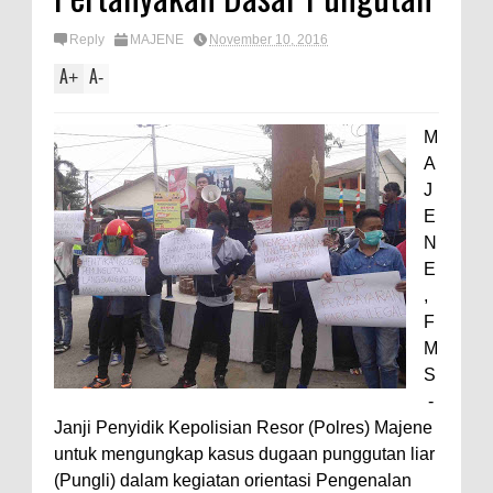
Reply
MAJENE
November 10, 2016
A
A
+
-
M
A
J
E
N
E
,
F
M
S
-
Janji Penyidik Kepolisian Resor (Polres) Majene
untuk mengungkap kasus dugaan punggutan liar
(Pungli) dalam kegiatan orientasi Pengenalan