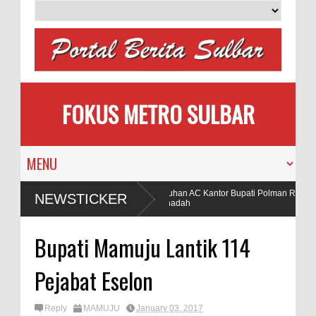
FOKUS METRO SULBAR
jak Calon Pengantin
Puluhan AC Kantor Bupati Polman Raib, Po
NEWSTICKER
Pohon
Penadah
enggunaan Bahan Peledak di Tambang
Bupati Mamuju Lantik 114
Pejabat Eselon
Reply
MAMUJU
January 03, 2017