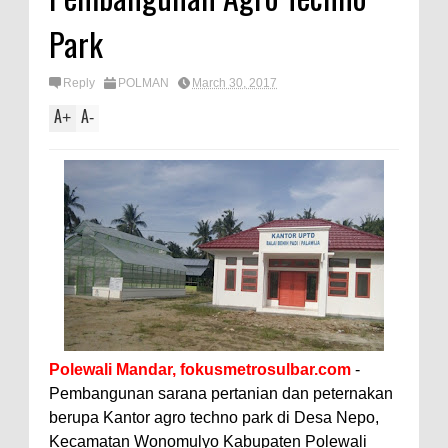
Park
Reply
POLMAN
March 30, 2017
A
A
+
-
Polewali Mandar,
fokusmetrosulbar.com
-
Pembangunan sarana pertanian dan peternakan
berupa Kantor agro techno park di Desa Nepo,
Kecamatan Wonomulyo Kabupaten Polewali