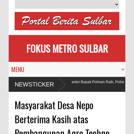
FOKUS METRO SULBAR
Pengantin
Puluhan AC Kantor Bupati Polman Raib, Polisi Ringk
NEWSTICKER
Penadah
Bahan Peledak di Tambang
Masyarakat Desa Nepo
Berterima Kasih atas
Pembangunan Agro Techno