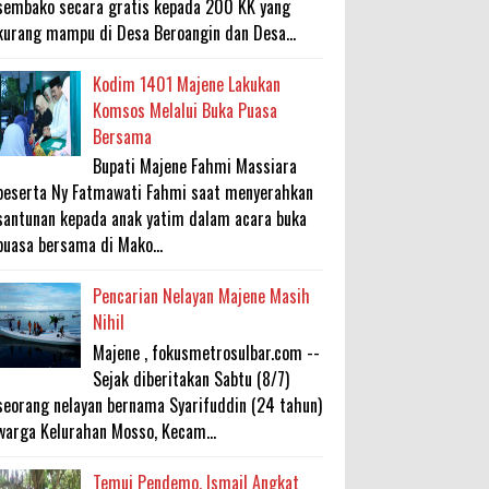
sembako secara gratis kepada 200 KK yang
kurang mampu di Desa Beroangin dan Desa...
Kodim 1401 Majene Lakukan
Komsos Melalui Buka Puasa
Bersama
Bupati Majene Fahmi Massiara
beserta Ny Fatmawati Fahmi saat menyerahkan
santunan kepada anak yatim dalam acara buka
puasa bersama di Mako...
Pencarian Nelayan Majene Masih
Nihil
Majene , fokusmetrosulbar.com --
Sejak diberitakan Sabtu (8/7)
seorang nelayan bernama Syarifuddin (24 tahun)
warga Kelurahan Mosso, Kecam...
Temui Pendemo, Ismail Angkat