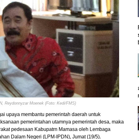
N, Reydonnyzar Moenek (Foto: Kedi/FMS)
gai upaya membantu pemerintah daerah untuk
laksanaan pemerintahan utamnya pemerintah desa, maka
rakat pedesaan Kabupatrn Mamasa oleh Lembaga
ahan Dalam Negeri (LPM-IPDN), Jumat (19/5).