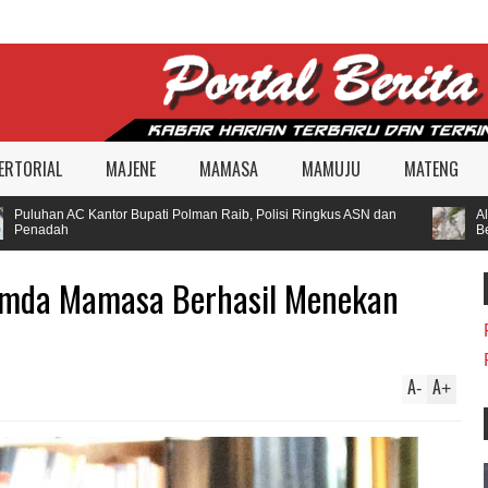
ERTORIAL
MAJENE
MAMASA
MAMUJU
MATENG
uluhan AC Kantor Bupati Polman Raib, Polisi Ringkus ASN dan
Alat 
enadah
Beki
emda Mamasa Berhasil Menekan
A
A
-
+