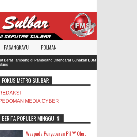
PASANGKAYU
POLMAN
Berat Tambang di Pamboang Ditengarai Gunakan BBM Subsidi, Oknum TNI dan Pol
ng
FOKUS METRO SULBAR
REDAKSI
PEDOMAN MEDIA CYBER
BERITA POPULER MINGGU INI
Waspada Penyebaran Pil 'Y' Obat