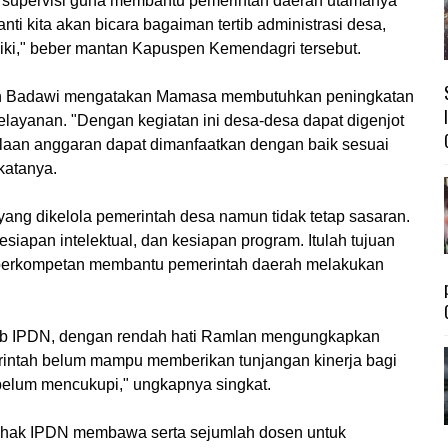
an supervisi guna membantu pemerintah daerah utamanya
i kita akan bicara bagaiman tertib administrasi desa,
aiki," beber mantan Kapuspen Kemendagri tersebut.
an Badawi mengatakan Mamasa membutuhkan peningkatan
layanan. "Dengan kegiatan ini desa-desa dapat digenjot
aan anggaran dapat dimanfaatkan dengan baik sesuai
 katanya.
ang dikelola pemerintah desa namun tidak tetap sasaran.
siapan intelektual, dan kesiapan program. Itulah tujuan
berkompetan membantu pemerintah daerah melakukan
gub IPDN, dengan rendah hati Ramlan mengungkapkan
intah belum mampu memberikan tunjangan kinerja bagi
 belum mencukupi," ungkapnya singkat.
pihak IPDN membawa serta sejumlah dosen untuk