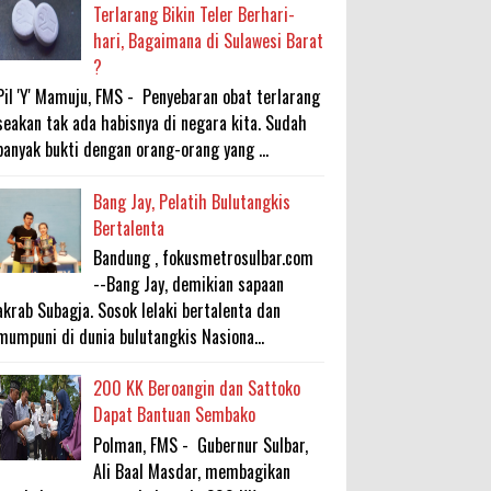
Terlarang Bikin Teler Berhari-
hari, Bagaimana di Sulawesi Barat
?
Pil 'Y' Mamuju, FMS - Penyebaran obat terlarang
seakan tak ada habisnya di negara kita. Sudah
banyak bukti dengan orang-orang yang ...
Bang Jay, Pelatih Bulutangkis
Bertalenta
Bandung , fokusmetrosulbar.com
--Bang Jay, demikian sapaan
akrab Subagja. Sosok lelaki bertalenta dan
mumpuni di dunia bulutangkis Nasiona...
200 KK Beroangin dan Sattoko
Dapat Bantuan Sembako
Polman, FMS - Gubernur Sulbar,
Ali Baal Masdar, membagikan