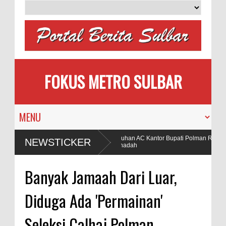
FOKUS METRO SULBAR
jak Calon Pengantin
Puluhan AC Kantor Bupati Polman Raib, Po
NEWSTICKER
Pohon
Penadah
nggunaan Bahan Peledak di Tambang
Banyak Jamaah Dari Luar,
Diduga Ada 'Permainan'
Seleksi Calhaj Polman