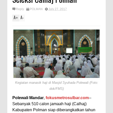
Reply
POLMAN
July 27, 2017
A
A
+
-
Kegiatan manasik haji di Masjid Syuhada Polewali (Foto:
dok/FMS)
Polewali Mandar
,
fokusmetrosulbar.com
--
Sebanyak 510 calon jamaah haji (Calhaj)
Kabupaten Polman siap diberangkatkan tahun