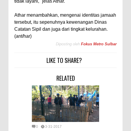
tidak layani," jelas Athar.
Athar menambahkan, mengenai identitas jamaah
tersebut, itu sepenuhnya kewenangan Dinas
Catatan Sipil dan juga dari tingkat kelurahan.
(ant/har)
Diposting oleh
Fokus Metro Sulbar
LIKE TO SHARE?
RELATED
0
3-31-2017