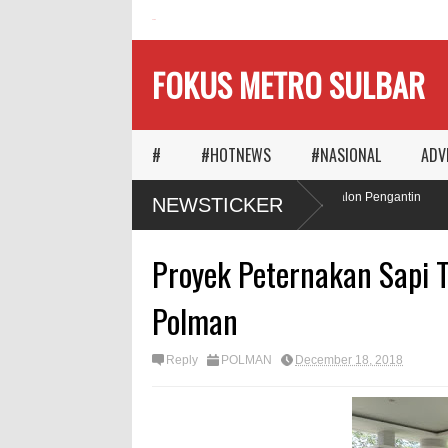
HOME
FOKUS METRO SULBAR
#
#HOTNEWS
#NASIONAL
ADV
Ketika Waktu Memilih
MAPIA Ajak Calon Pengantin
NEWSTICKER
Panggungnya
Tanam Pohon
Proyek Peternakan Sapi 
Polman
Reply
POLMAN
December 18, 2018