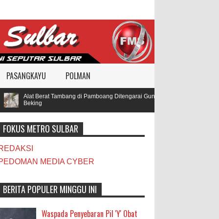
PASANGKAYU
POLMAN
Alat Berat Tambang di Pamboang Ditengarai Gunakan BBM Subsidi, Oknum T
Beking
FOKUS METRO SULBAR
REDAKSI
PEDOMAN MEDIA CYBER
BERITA POPULER MINGGU INI
Waspada Penyebaran Pil 'Y' Obat