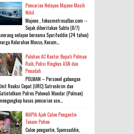
Pencarian Nelayan Majene Masih
Nihil
Majene , fokusmetrosulbar.com --
Sejak diberitakan Sabtu (8/7)
seorang nelayan bernama Syarifuddin (24 tahun)
warga Kelurahan Mosso, Kecam...
Puluhan AC Kantor Bupati Polman
Raib, Polisi Ringkus ASN dan
Penadah
POLMAN – Personel gabungan
Unit Reaksi Cepat (URC) Satreskrim dan
Satintelkam Polres Polewali Mandar (Polman)
mengungkap kasus pencurian ase...
MAPIA Ajak Calon Pengantin
Tanam Pohon
Calon pengantin, Syamsuddin,