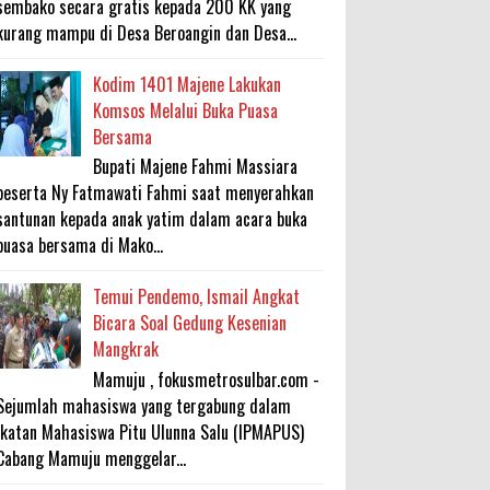
sembako secara gratis kepada 200 KK yang
kurang mampu di Desa Beroangin dan Desa...
Kodim 1401 Majene Lakukan
Komsos Melalui Buka Puasa
Bersama
Bupati Majene Fahmi Massiara
beserta Ny Fatmawati Fahmi saat menyerahkan
santunan kepada anak yatim dalam acara buka
puasa bersama di Mako...
Temui Pendemo, Ismail Angkat
Bicara Soal Gedung Kesenian
Mangkrak
Mamuju , fokusmetrosulbar.com -
Sejumlah mahasiswa yang tergabung dalam
Ikatan Mahasiswa Pitu Ulunna Salu (IPMAPUS)
Cabang Mamuju menggelar...