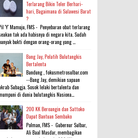
Terlarang Bikin Teler Berhari-
hari, Bagaimana di Sulawesi Barat
?
Pil 'Y' Mamuju, FMS - Penyebaran obat terlarang
seakan tak ada habisnya di negara kita. Sudah
banyak bukti dengan orang-orang yang ...
Bang Jay, Pelatih Bulutangkis
Bertalenta
Bandung , fokusmetrosulbar.com
--Bang Jay, demikian sapaan
akrab Subagja. Sosok lelaki bertalenta dan
mumpuni di dunia bulutangkis Nasiona...
200 KK Beroangin dan Sattoko
Dapat Bantuan Sembako
Polman, FMS - Gubernur Sulbar,
Ali Baal Masdar, membagikan