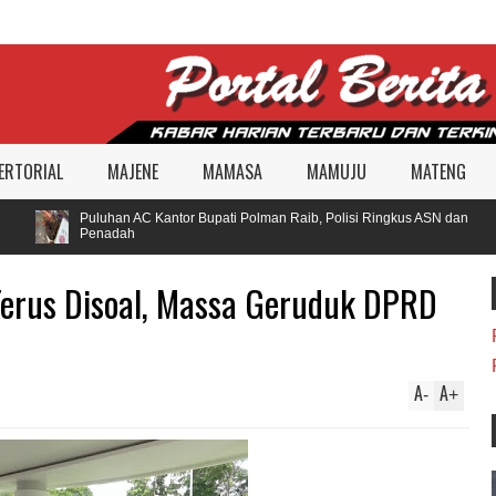
ERTORIAL
MAJENE
MAMASA
MAMUJU
MATENG
Puluhan AC Kantor Bupati Polman Raib, Polisi Ringkus ASN dan
Penadah
Terus Disoal, Massa Geruduk DPRD
A
A
-
+