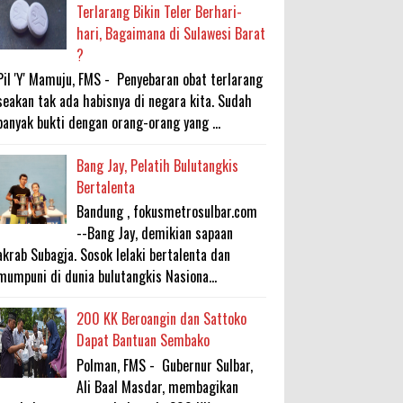
Terlarang Bikin Teler Berhari-
hari, Bagaimana di Sulawesi Barat
?
Pil 'Y' Mamuju, FMS - Penyebaran obat terlarang
seakan tak ada habisnya di negara kita. Sudah
banyak bukti dengan orang-orang yang ...
Bang Jay, Pelatih Bulutangkis
Bertalenta
Bandung , fokusmetrosulbar.com
--Bang Jay, demikian sapaan
akrab Subagja. Sosok lelaki bertalenta dan
mumpuni di dunia bulutangkis Nasiona...
200 KK Beroangin dan Sattoko
Dapat Bantuan Sembako
Polman, FMS - Gubernur Sulbar,
Ali Baal Masdar, membagikan