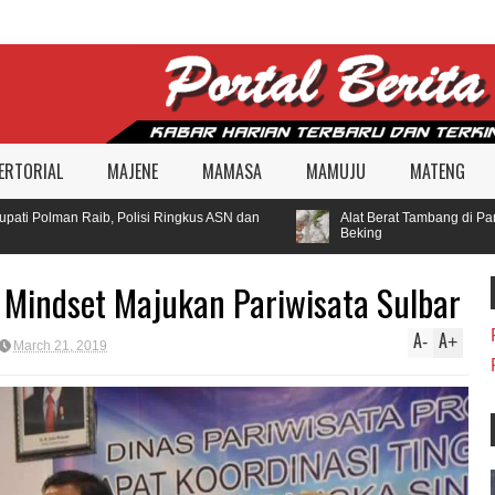
ERTORIAL
MAJENE
MAMASA
MAMUJU
MATENG
 Polman Raib, Polisi Ringkus ASN dan
Alat Berat Tambang di Pambo
Beking
n Mindset Majukan Pariwisata Sulbar
A
A
-
+
March 21, 2019