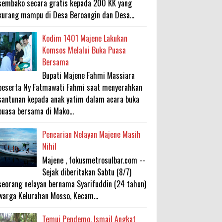
sembako secara gratis kepada 200 KK yang
kurang mampu di Desa Beroangin dan Desa...
Kodim 1401 Majene Lakukan
Komsos Melalui Buka Puasa
Bersama
Bupati Majene Fahmi Massiara
beserta Ny Fatmawati Fahmi saat menyerahkan
santunan kepada anak yatim dalam acara buka
puasa bersama di Mako...
Pencarian Nelayan Majene Masih
Nihil
Majene , fokusmetrosulbar.com --
Sejak diberitakan Sabtu (8/7)
seorang nelayan bernama Syarifuddin (24 tahun)
warga Kelurahan Mosso, Kecam...
Temui Pendemo, Ismail Angkat