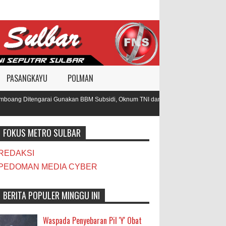
PASANGKAYU
POLMAN
ang Ditengarai Gunakan BBM Subsidi, Oknum TNI dan Polisi Diduga Jadi
FOKUS METRO SULBAR
REDAKSI
PEDOMAN MEDIA CYBER
BERITA POPULER MINGGU INI
Waspada Penyebaran Pil 'Y' Obat