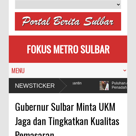
FOKUS METRO SULBAR
MAPIA Ajak Calon Pengantin
Puluhan AC Kanto
NEWSTICKER
Tanam Pohon
Penadah
ulbar Selidiki Dugaan Penggunaan Bahan Peledak di Tambang
Gubernur Sulbar Minta UKM
Jaga dan Tingkatkan Kualitas
Pemasaran