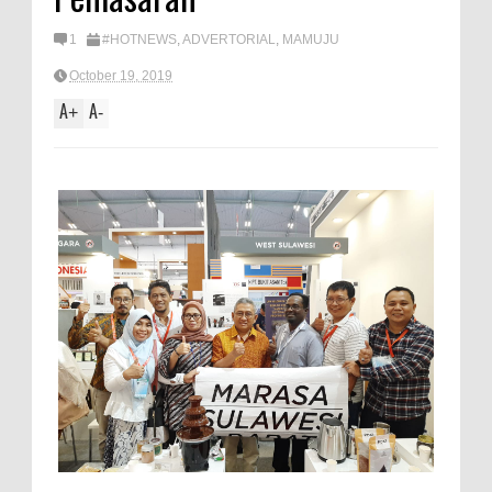
1
#HOTNEWS
,
ADVERTORIAL
,
MAMUJU
October 19, 2019
A
A
+
-