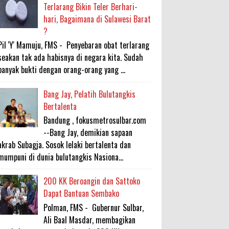
Terlarang Bikin Teler Berhari-
hari, Bagaimana di Sulawesi Barat
?
Pil 'Y' Mamuju, FMS - Penyebaran obat terlarang
seakan tak ada habisnya di negara kita. Sudah
banyak bukti dengan orang-orang yang ...
Bang Jay, Pelatih Bulutangkis
Bertalenta
Bandung , fokusmetrosulbar.com
--Bang Jay, demikian sapaan
akrab Subagja. Sosok lelaki bertalenta dan
mumpuni di dunia bulutangkis Nasiona...
200 KK Beroangin dan Sattoko
Dapat Bantuan Sembako
Polman, FMS - Gubernur Sulbar,
Ali Baal Masdar, membagikan