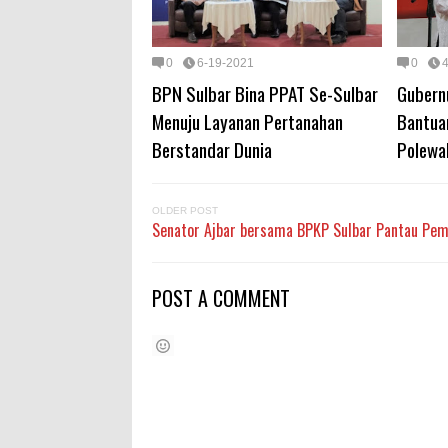
0
6-19-2021
0
BPN Sulbar Bina PPAT Se-Sulbar
Gubern
Menuju Layanan Pertanahan
Bantuan
Berstandar Dunia
Polewa
OLDER POST
Senator Ajbar bersama BPKP Sulbar Pantau Pe
POST A COMMENT