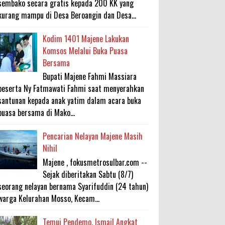
sembako secara gratis kepada 200 KK yang
kurang mampu di Desa Beroangin dan Desa...
Kodim 1401 Majene Lakukan
Komsos Melalui Buka Puasa
Bersama
Bupati Majene Fahmi Massiara
beserta Ny Fatmawati Fahmi saat menyerahkan
santunan kepada anak yatim dalam acara buka
puasa bersama di Mako...
Pencarian Nelayan Majene Masih
Nihil
Majene , fokusmetrosulbar.com --
Sejak diberitakan Sabtu (8/7)
seorang nelayan bernama Syarifuddin (24 tahun)
warga Kelurahan Mosso, Kecam...
Temui Pendemo, Ismail Angkat