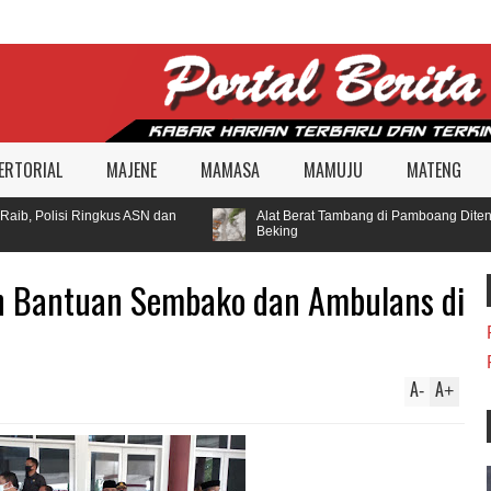
ERTORIAL
MAJENE
MAMASA
MAMUJU
MATENG
b, Polisi Ringkus ASN dan
Alat Berat Tambang di Pamboang Ditengar
Beking
n Bantuan Sembako dan Ambulans di
A
A
-
+