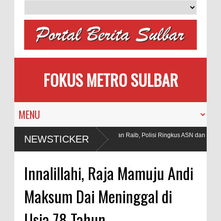
FOKUS METRO SULBAR
Puluhan AC Kantor Bupati Polman Raib, Polisi Ringkus ASN dan
NEWSTICKER
Penadah
 Tambang
Innalillahi, Raja Mamuju Andi
Maksum Dai Meninggal di
Usia 78 Tahun