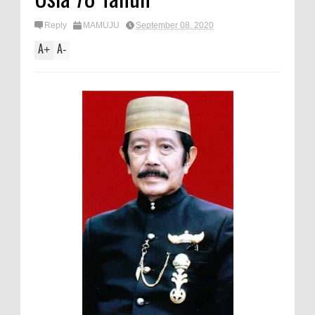
Reply
MAMUJU
September 08, 2020
A
A
+
-