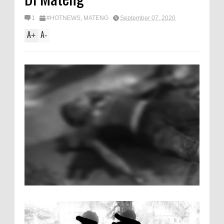
1
#HOTNEWS
,
MATENG
September 07, 2020
A
A
+
-