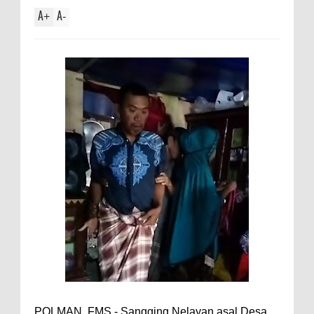
A
A
+
-
POLMAN, FMS,- Sangging Nelayan asal Desa