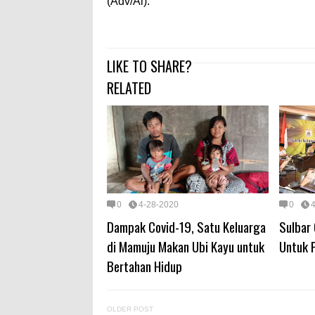
(Adv/Al).
LIKE TO SHARE?
RELATED
0
4-28-2020
0
Dampak Covid-19, Satu Keluarga
Sulbar
di Mamuju Makan Ubi Kayu untuk
Untuk 
Bertahan Hidup
OLDER POST