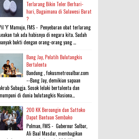
Terlarang Bikin Teler Berhari-
hari, Bagaimana di Sulawesi Barat
?
Pil 'Y' Mamuju, FMS - Penyebaran obat terlarang
seakan tak ada habisnya di negara kita. Sudah
banyak bukti dengan orang-orang yang ...
Bang Jay, Pelatih Bulutangkis
Bertalenta
Bandung , fokusmetrosulbar.com
--Bang Jay, demikian sapaan
akrab Subagja. Sosok lelaki bertalenta dan
mumpuni di dunia bulutangkis Nasiona...
200 KK Beroangin dan Sattoko
Dapat Bantuan Sembako
Polman, FMS - Gubernur Sulbar,
Ali Baal Masdar, membagikan