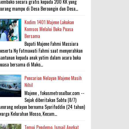
sembako secara gratis kepada 200 KK yang
kurang mampu di Desa Beroangin dan Desa...
Kodim 1401 Majene Lakukan
Komsos Melalui Buka Puasa
Bersama
Bupati Majene Fahmi Massiara
beserta Ny Fatmawati Fahmi saat menyerahkan
santunan kepada anak yatim dalam acara buka
puasa bersama di Mako...
Pencarian Nelayan Majene Masih
Nihil
Majene , fokusmetrosulbar.com --
Sejak diberitakan Sabtu (8/7)
seorang nelayan bernama Syarifuddin (24 tahun)
warga Kelurahan Mosso, Kecam...
Temui Pendemo, Ismail Angkat