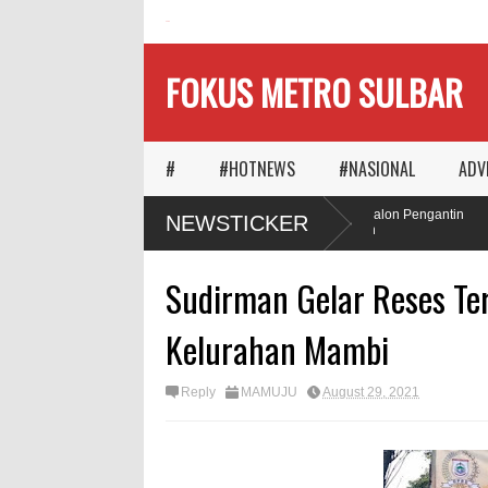
HOME
FOKUS METRO SULBAR
#
#HOTNEWS
#NASIONAL
ADV
Ketika Waktu Memilih
MAPIA Ajak Calon Pengantin
NEWSTICKER
Panggungnya
Tanam Pohon
Sudirman Gelar Reses Te
Kelurahan Mambi
Reply
MAMUJU
August 29, 2021