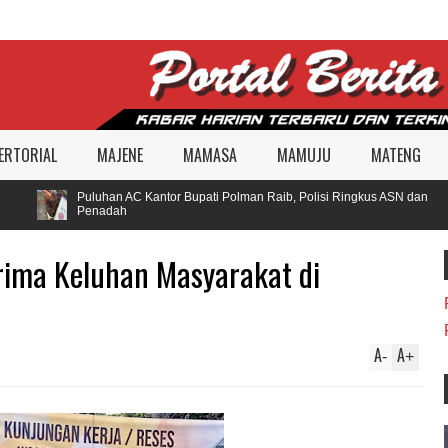
ERTORIAL
MAJENE
MAMASA
MAMUJU
MATENG
Puluhan AC Kantor Bupati Polman Raib, Polisi Ringkus ASN dan
Penadah
rima Keluhan Masyarakat di
A
A
-
+