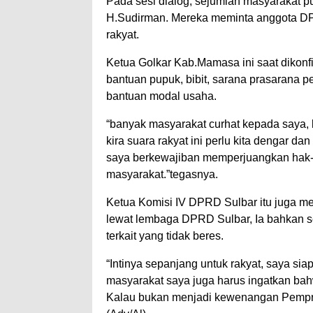
Pada sesi dialog, sejumlah masyarakat 
H.Sudirman. Mereka meminta anggota DP
rakyat.
Ketua Golkar Kab.Mamasa ini saat dikon
bantuan pupuk, bibit, sarana prasarana p
bantuan modal usaha.
“banyak masyarakat curhat kepada saya,
kira suara rakyat ini perlu kita dengar 
saya berkewajiban memperjuangkan hak-
masyarakat.”tegasnya.
Ketua Komisi IV DPRD Sulbar itu juga me
lewat lembaga DPRD Sulbar, Ia bahkan s
terkait yang tidak beres.
“Intinya sepanjang untuk rakyat, saya si
masyarakat saya juga harus ingatkan bah
Kalau bukan menjadi kewenangan Pempro