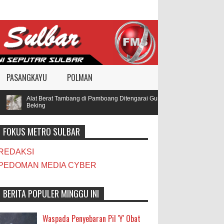
PASANGKAYU
POLMAN
Alat Berat Tambang di Pamboang Ditengarai Gunakan BBM Subsidi, Oknum 
Beking
FOKUS METRO SULBAR
REDAKSI
PEDOMAN MEDIA CYBER
BERITA POPULER MINGGU INI
Waspada Penyebaran Pil 'Y' Obat