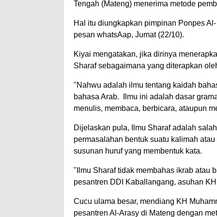
Tengah (Mateng) menerima metode pembel
Hal itu diungkapkan pimpinan Ponpes Al-
pesan whatsAap, Jumat (22/10).
Kiyai mengatakan, jika dirinya menerapk
Sharaf sebagaimana yang diterapkan ole
"Nahwu adalah ilmu tentang kaidah bahas
bahasa Arab. Ilmu ini adalah dasar grama
menulis, membaca, berbicara, ataupun mem
Dijelaskan pula, Ilmu Sharaf adalah sal
permasalahan bentuk suatu kalimah atau 
susunan huruf yang membentuk kata.
"Ilmu Sharaf tidak membahas ikrab atau bar
pesantren DDI Kaballangang, asuhan K
Cucu ulama besar, mendiang KH Muhamm
pesantren Al-Arasy di Mateng dengan me