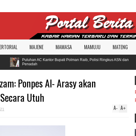
ERTORIAL
MAJENE
MAMASA
MAMUJU
MATENG
Puluhan AC Kantor Bupati Polman Raib, Polisi Ringkus ASN dan
Penadah
zam: Ponpes Al- Arasy akan
 Secara Utuh
A
A
-
+
021