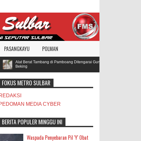
PASANGKAYU
POLMAN
Alat Berat Tambang di Pamboang Ditengarai Gunakan BBM Subsidi, Oknum T
Beking
FOKUS METRO SULBAR
REDAKSI
PEDOMAN MEDIA CYBER
BERITA POPULER MINGGU INI
Waspada Penyebaran Pil 'Y' Obat