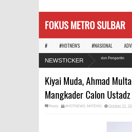
HOME
FOKUS METRO SULBAR
#
#HOTNEWS
#NASIONAL
ADV
Ketika Waktu Memilih
MAPIA Ajak Calon Pengantin
NEWSTICKER
Panggungnya
Tanam Pohon
Kiyai Muda, Ahmad Multa
Mangkader Calon Ustadz
Reply
#HOTNEWS
,
MATENG
October 22, 2