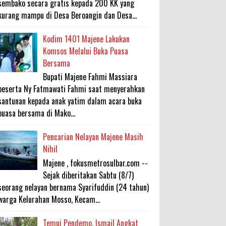
sembako secara gratis kepada 200 KK yang
kurang mampu di Desa Beroangin dan Desa...
Kodim 1401 Majene Lakukan
Komsos Melalui Buka Puasa
Bersama
Bupati Majene Fahmi Massiara
beserta Ny Fatmawati Fahmi saat menyerahkan
santunan kepada anak yatim dalam acara buka
puasa bersama di Mako...
Pencarian Nelayan Majene Masih
Nihil
Majene , fokusmetrosulbar.com --
Sejak diberitakan Sabtu (8/7)
seorang nelayan bernama Syarifuddin (24 tahun)
warga Kelurahan Mosso, Kecam...
Temui Pendemo, Ismail Angkat