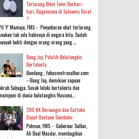
Terlarang Bikin Teler Berhari-
hari, Bagaimana di Sulawesi Barat
?
Pil 'Y' Mamuju, FMS - Penyebaran obat terlarang
seakan tak ada habisnya di negara kita. Sudah
banyak bukti dengan orang-orang yang ...
Bang Jay, Pelatih Bulutangkis
Bertalenta
Bandung , fokusmetrosulbar.com
--Bang Jay, demikian sapaan
akrab Subagja. Sosok lelaki bertalenta dan
mumpuni di dunia bulutangkis Nasiona...
200 KK Beroangin dan Sattoko
Dapat Bantuan Sembako
Polman, FMS - Gubernur Sulbar,
Ali Baal Masdar, membagikan