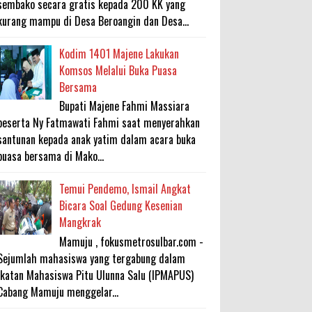
sembako secara gratis kepada 200 KK yang
kurang mampu di Desa Beroangin dan Desa...
Kodim 1401 Majene Lakukan
Komsos Melalui Buka Puasa
Bersama
Bupati Majene Fahmi Massiara
beserta Ny Fatmawati Fahmi saat menyerahkan
santunan kepada anak yatim dalam acara buka
puasa bersama di Mako...
Temui Pendemo, Ismail Angkat
Bicara Soal Gedung Kesenian
Mangkrak
Mamuju , fokusmetrosulbar.com -
Sejumlah mahasiswa yang tergabung dalam
Ikatan Mahasiswa Pitu Ulunna Salu (IPMAPUS)
Cabang Mamuju menggelar...