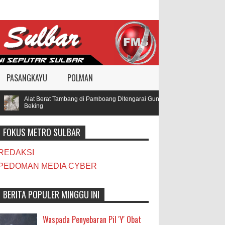
PASANGKAYU
POLMAN
Alat Berat Tambang di Pamboang Ditengarai Gunakan BBM Subsidi, Oknum T
Beking
FOKUS METRO SULBAR
REDAKSI
PEDOMAN MEDIA CYBER
BERITA POPULER MINGGU INI
Waspada Penyebaran Pil 'Y' Obat