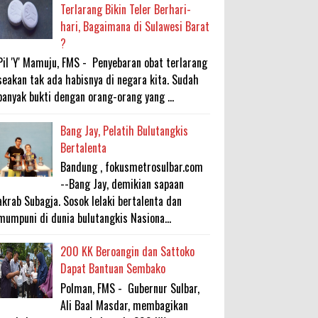
Terlarang Bikin Teler Berhari-
hari, Bagaimana di Sulawesi Barat
?
Pil 'Y' Mamuju, FMS - Penyebaran obat terlarang
seakan tak ada habisnya di negara kita. Sudah
banyak bukti dengan orang-orang yang ...
Bang Jay, Pelatih Bulutangkis
Bertalenta
Bandung , fokusmetrosulbar.com
--Bang Jay, demikian sapaan
akrab Subagja. Sosok lelaki bertalenta dan
mumpuni di dunia bulutangkis Nasiona...
200 KK Beroangin dan Sattoko
Dapat Bantuan Sembako
Polman, FMS - Gubernur Sulbar,
Ali Baal Masdar, membagikan