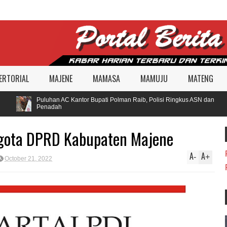
ERTORIAL
MAJENE
MAMASA
MAMUJU
MATENG
Puluhan AC Kantor Bupati Polman Raib, Polisi Ringkus ASN dan
Penadah
ggota DPRD Kabupaten Majene
A
A
-
+
October 21, 2022