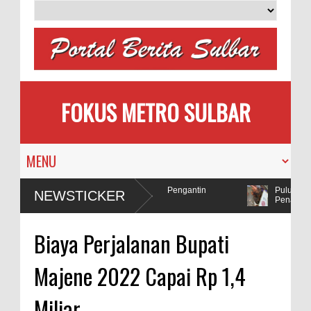
FOKUS METRO SULBAR
milih
MAPIA Ajak Calon Pengantin
Puluhan AC 
NEWSTICKER
Tanam Pohon
Penadah
lda Sulbar Selidiki Dugaan Penggunaan Bahan Peledak di Tambang
Biaya Perjalanan Bupati
Majene 2022 Capai Rp 1,4
Miliar