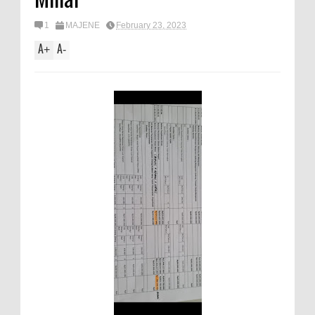
1
MAJENE
February 23, 2023
A
A
+
-