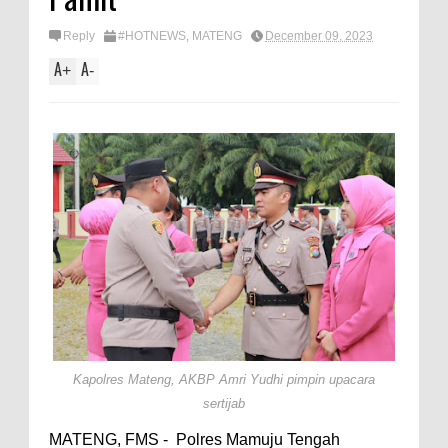
Reply
#HOTNEWS
,
MATENG
December 09, 2023
A
A
+
-
Kapolres Mateng, AKBP Amri Yudhi pimpin upacara
sertijab
MATENG, FMS - Polres Mamuju Tengah