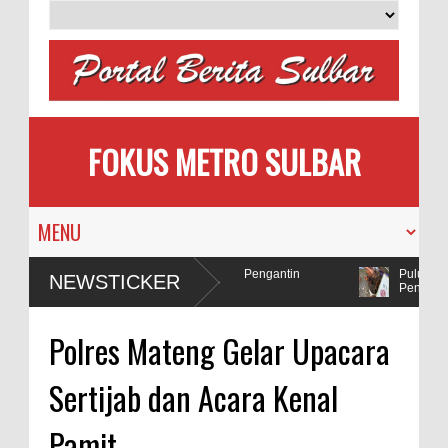
FOKUS METRO SULBAR
emilih
MAPIA Ajak Calon Pengantin
Puluhan AC
NEWSTICKER
Tanam Pohon
Penadah
olda Sulbar Selidiki Dugaan Penggunaan Bahan Peledak di Tambang
Polres Mateng Gelar Upacara
Sertijab dan Acara Kenal
Pamit