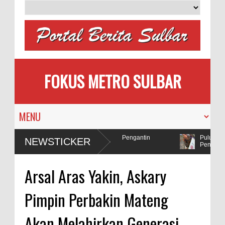
FOKUS METRO SULBAR
milih
MAPIA Ajak Calon Pengantin
Puluhan AC 
NEWSTICKER
Tanam Pohon
Penadah
lda Sulbar Selidiki Dugaan Penggunaan Bahan Peledak di Tambang
Arsal Aras Yakin, Askary
Pimpin Perbakin Mateng
Akan Melahirkan Generasi