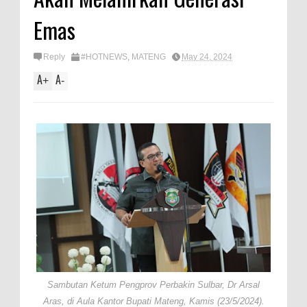
Emas
Reply
#HOTNEWS
,
MATENG
May 24, 2024
A
A
+
-
Sambutan Ketum Pengprov Perbakin Sulbar, Dr Arsal
Aras, di Aula Kantor Bupati Mateng, Kamis (23/5/2024).