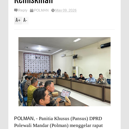
Reply
POLMAN
May 09, 2026
A
A
+
-
- Panitia Khusus (Pansus) DPRD
POLMAN,
Polewali Mandar (Polman) menggelar rapat