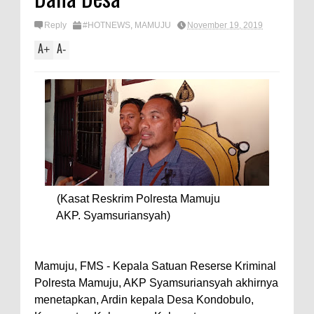
Reply
#HOTNEWS
,
MAMUJU
November 19, 2019
A
A
+
-
(Kasat Reskrim Polresta Mamuju
AKP. Syamsuriansyah)
Mamuju, FMS - Kepala Satuan Reserse Kriminal
Polresta Mamuju, AKP Syamsuriansyah akhirnya
menetapkan, Ardin kepala Desa Kondobulo,