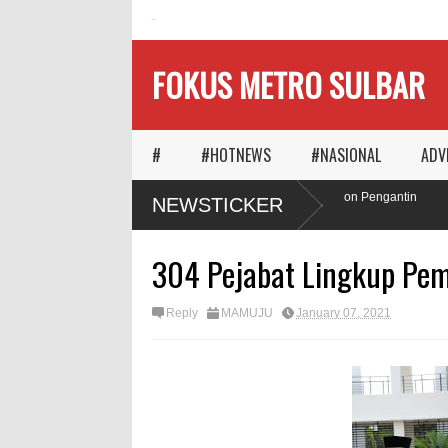
HOME
FOKUS METRO SULBAR
#
#HOTNEWS
#NASIONAL
ADV
Ketika Waktu Memilih
MAPIA Ajak Calon Pengantin
NEWSTICKER
Panggungnya
Tanam Pohon
304 Pejabat Lingkup Pem
Reply
MAMUJU
January 07, 2021