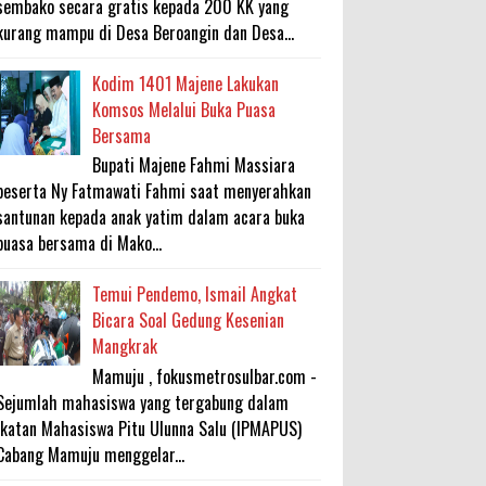
sembako secara gratis kepada 200 KK yang
kurang mampu di Desa Beroangin dan Desa...
Kodim 1401 Majene Lakukan
Komsos Melalui Buka Puasa
Bersama
Bupati Majene Fahmi Massiara
beserta Ny Fatmawati Fahmi saat menyerahkan
santunan kepada anak yatim dalam acara buka
puasa bersama di Mako...
Temui Pendemo, Ismail Angkat
Bicara Soal Gedung Kesenian
Mangkrak
Mamuju , fokusmetrosulbar.com -
Sejumlah mahasiswa yang tergabung dalam
Ikatan Mahasiswa Pitu Ulunna Salu (IPMAPUS)
Cabang Mamuju menggelar...