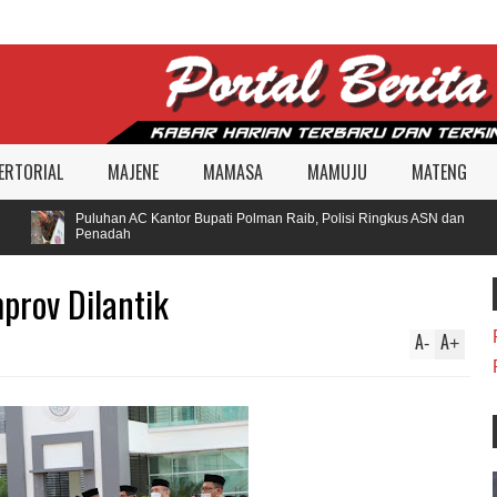
ERTORIAL
MAJENE
MAMASA
MAMUJU
MATENG
Puluhan AC Kantor Bupati Polman Raib, Polisi Ringkus ASN dan
Penadah
prov Dilantik
A
A
-
+