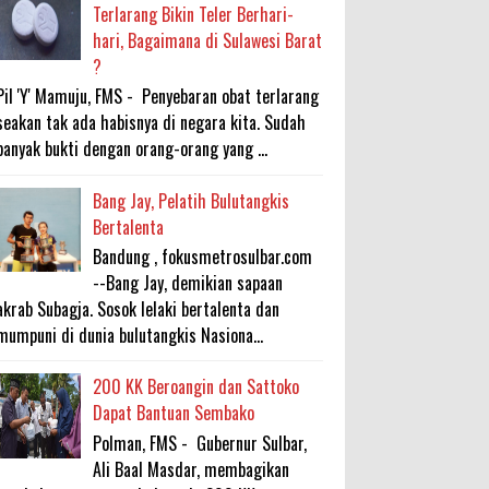
Terlarang Bikin Teler Berhari-
hari, Bagaimana di Sulawesi Barat
?
Pil 'Y' Mamuju, FMS - Penyebaran obat terlarang
seakan tak ada habisnya di negara kita. Sudah
banyak bukti dengan orang-orang yang ...
Bang Jay, Pelatih Bulutangkis
Bertalenta
Bandung , fokusmetrosulbar.com
--Bang Jay, demikian sapaan
akrab Subagja. Sosok lelaki bertalenta dan
mumpuni di dunia bulutangkis Nasiona...
200 KK Beroangin dan Sattoko
Dapat Bantuan Sembako
Polman, FMS - Gubernur Sulbar,
Ali Baal Masdar, membagikan