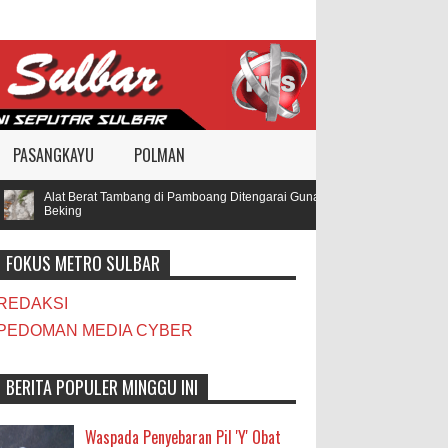
PASANGKAYU
POLMAN
Alat Berat Tambang di Pamboang Ditengarai Gunakan BBM Subsidi, Oknum TN
Beking
FOKUS METRO SULBAR
REDAKSI
PEDOMAN MEDIA CYBER
BERITA POPULER MINGGU INI
Waspada Penyebaran Pil 'Y' Obat