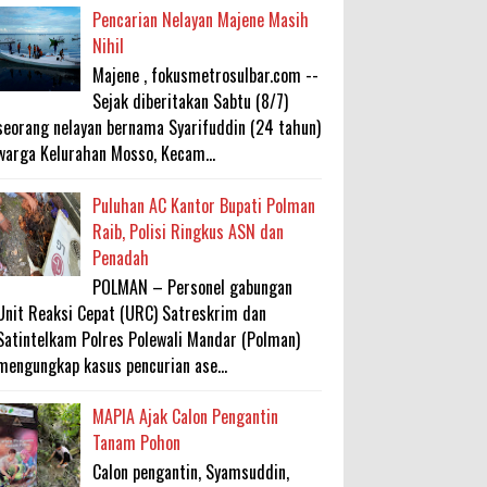
Pencarian Nelayan Majene Masih
Nihil
Majene , fokusmetrosulbar.com --
Sejak diberitakan Sabtu (8/7)
seorang nelayan bernama Syarifuddin (24 tahun)
warga Kelurahan Mosso, Kecam...
Puluhan AC Kantor Bupati Polman
Raib, Polisi Ringkus ASN dan
Penadah
POLMAN – Personel gabungan
Unit Reaksi Cepat (URC) Satreskrim dan
Satintelkam Polres Polewali Mandar (Polman)
mengungkap kasus pencurian ase...
MAPIA Ajak Calon Pengantin
Tanam Pohon
Calon pengantin, Syamsuddin,