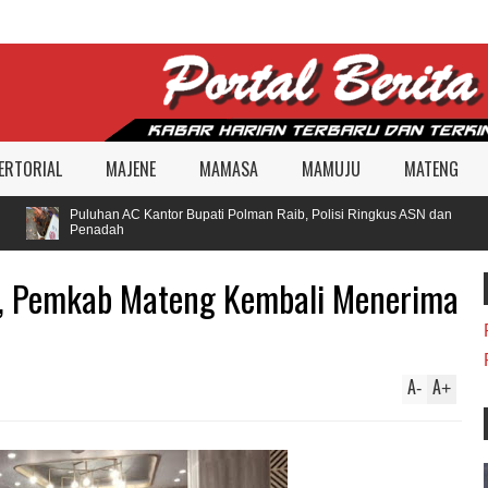
ERTORIAL
MAJENE
MAMASA
MAMUJU
MATENG
Puluhan AC Kantor Bupati Polman Raib, Polisi Ringkus ASN dan
Penadah
t, Pemkab Mateng Kembali Menerima
A
A
-
+