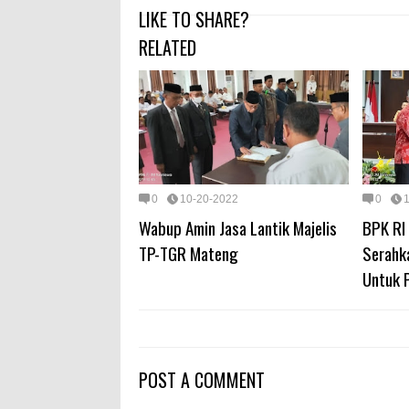
LIKE TO SHARE?
RELATED
0
10-20-2022
0
Wabup Amin Jasa Lantik Majelis
BPK RI 
TP-TGR Mateng
Serahk
Untuk 
POST A COMMENT