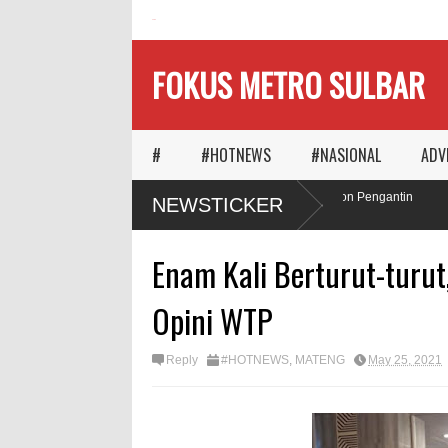
HOME
FOKUS METRO SULBAR
#
#HOTNEWS
#NASIONAL
ADV
Ketika Waktu Memilih
MAPIA Ajak Calon Pengantin
NEWSTICKER
Panggungnya
Tanam Pohon
Enam Kali Berturut-turu
Opini WTP
Reply
#HOTNEWS
,
MATENG
May 25, 2021