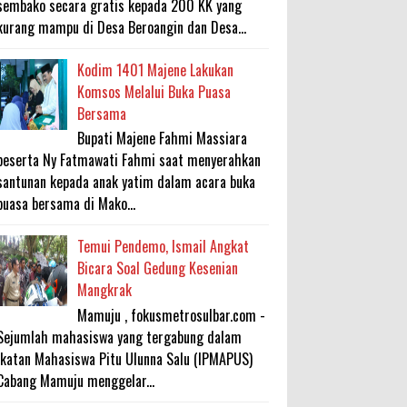
sembako secara gratis kepada 200 KK yang
kurang mampu di Desa Beroangin dan Desa...
Kodim 1401 Majene Lakukan
Komsos Melalui Buka Puasa
Bersama
Bupati Majene Fahmi Massiara
beserta Ny Fatmawati Fahmi saat menyerahkan
santunan kepada anak yatim dalam acara buka
puasa bersama di Mako...
Temui Pendemo, Ismail Angkat
Bicara Soal Gedung Kesenian
Mangkrak
Mamuju , fokusmetrosulbar.com -
Sejumlah mahasiswa yang tergabung dalam
Ikatan Mahasiswa Pitu Ulunna Salu (IPMAPUS)
Cabang Mamuju menggelar...