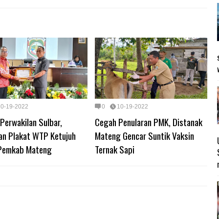
10-19-2022
0
10-19-2022
Perwakilan Sulbar,
Cegah Penularan PMK, Distanak
an Plakat WTP Ketujuh
Mateng Gencar Suntik Vaksin
Pemkab Mateng
Ternak Sapi