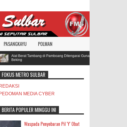
PASANGKAYU
POLMAN
Alat Berat Tambang di Pamboang Ditengarai Gunakan BBM Subsidi, Oknum TN
Beking
FOKUS METRO SULBAR
REDAKSI
PEDOMAN MEDIA CYBER
BERITA POPULER MINGGU INI
Waspada Penyebaran Pil 'Y' Obat