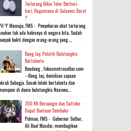
Terlarang Bikin Teler Berhari-
hari, Bagaimana di Sulawesi Barat
?
Pil 'Y' Mamuju, FMS - Penyebaran obat terlarang
seakan tak ada habisnya di negara kita. Sudah
banyak bukti dengan orang-orang yang ...
Bang Jay, Pelatih Bulutangkis
Bertalenta
Bandung , fokusmetrosulbar.com
--Bang Jay, demikian sapaan
akrab Subagja. Sosok lelaki bertalenta dan
mumpuni di dunia bulutangkis Nasiona...
200 KK Beroangin dan Sattoko
Dapat Bantuan Sembako
Polman, FMS - Gubernur Sulbar,
Ali Baal Masdar, membagikan