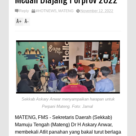
Reply
#HOTNEWS
,
MATENG
November 12, 2022
A
A
+
-
Sekkab Askary Anwar menyampaikan harapan untuk
Perpani Mateng. Foto: Jamal
MATENG, FMS - Sekretaris Daerah (Sekkab)
Mamuju Tengah (Mateng) Dr H Askary Anwar,
membekali Atlit panahan yang bakal turut berlaga