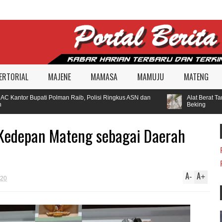
ERTORIAL
MAJENE
MAMASA
MAMUJU
MATENG
Kantor Bupati Polman Raib, Polisi Ringkus ASN dan
Alat Berat Tamb
Beking
, Kedepan Mateng sebagai Daerah
A
A
-
+
020