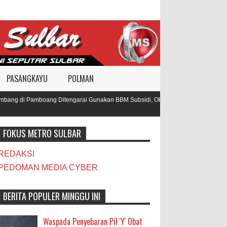
PASANGKAYU
POLMAN
ang di Pamboang Ditengarai Gunakan BBM Subsidi, Oknum TNI dan Polisi Diduga
FOKUS METRO SULBAR
REDAKSI
PEDOMAN MEDIA CYBER
BERITA POPULER MINGGU INI
Waspada Penyebaran Pil 'Y' Obat