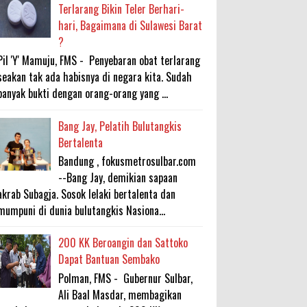
Terlarang Bikin Teler Berhari-
hari, Bagaimana di Sulawesi Barat
?
Pil 'Y' Mamuju, FMS - Penyebaran obat terlarang
seakan tak ada habisnya di negara kita. Sudah
banyak bukti dengan orang-orang yang ...
Bang Jay, Pelatih Bulutangkis
Bertalenta
Bandung , fokusmetrosulbar.com
--Bang Jay, demikian sapaan
akrab Subagja. Sosok lelaki bertalenta dan
mumpuni di dunia bulutangkis Nasiona...
200 KK Beroangin dan Sattoko
Dapat Bantuan Sembako
Polman, FMS - Gubernur Sulbar,
Ali Baal Masdar, membagikan