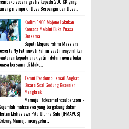
sembako secara gratis kepada 200 KK yang
kurang mampu di Desa Beroangin dan Desa...
Kodim 1401 Majene Lakukan
Komsos Melalui Buka Puasa
Bersama
Bupati Majene Fahmi Massiara
beserta Ny Fatmawati Fahmi saat menyerahkan
santunan kepada anak yatim dalam acara buka
puasa bersama di Mako...
Temui Pendemo, Ismail Angkat
Bicara Soal Gedung Kesenian
Mangkrak
Mamuju , fokusmetrosulbar.com -
Sejumlah mahasiswa yang tergabung dalam
Ikatan Mahasiswa Pitu Ulunna Salu (IPMAPUS)
Cabang Mamuju menggelar...