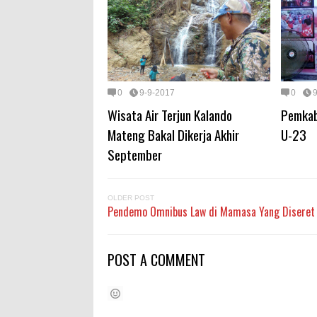
0
9-9-2017
0
Wisata Air Terjun Kalando
Pemkab
Mateng Bakal Dikerja Akhir
U-23
September
OLDER POST
Pendemo Omnibus Law di Mamasa Yang Diseret
POST A COMMENT